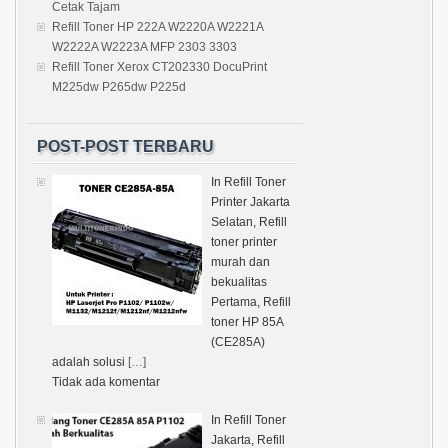
Cetak Tajam
Refill Toner HP 222A W2220A W2221A
W2222A W2223A MFP 2303 3303
Refill Toner Xerox CT202330 DocuPrint
M225dw P265dw P225d
POST-POST TERBARU
In Refill Toner
Printer Jakarta
Selatan, Refill
toner printer
murah dan
bekualitas
Pertama, Refill
toner HP 85A
(CE285A)
adalah solusi
[…]
Tidak ada komentar
In Refill Toner
Jakarta, Refill