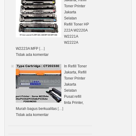
Toner Printer
Jakarta
Selatan
Refill Toner HP
222A W2220A
W2221A
W2222A
W2223A MFP
[…]
Tidak ada komentar
In Refill Toner
Jakarta, Refill
Toner Printer
Jakarta
Selatan
Pusat refill
tinta Printer,
Murah bagus berkualitas
[…]
Tidak ada komentar