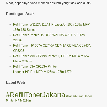
Maaf, sepertinya Anda mencari sesuatu yang tidak ada di sini.
Postingan Acak
Refill Toner W1112A 110A HP LaserJet 108a 108w MFP
136a 138 Series
Refill Toner Printer Hp 206A W2110A W2111A 2112A
2113A
Refill Toner HP 307A CE740A CE741A CE742A CE743A
CP5225
Refill Toner 79A CF279A Printer Lj HP Pro M12a M12w
M26a M26nw
Refill Toner 83A CF283A Printer
Laserjet HP Pro MFP M125nw 127fn 127fn
Label Web
#RefillTonerJakarta
#TonerMurah
Toner
Printer HP M528dn