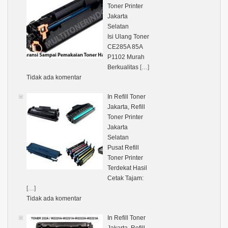
Toner Printer
Jakarta
Selatan
Isi Ulang Toner
CE285A 85A
P1102 Murah
Berkualitas
[…]
Tidak ada komentar
In Refill Toner
Jakarta, Refill
Toner Printer
Jakarta
Selatan
Pusat Refill
Toner Printer
Terdekat Hasil
Cetak Tajam:
[…]
Tidak ada komentar
In Refill Toner
Jakarta, Refill