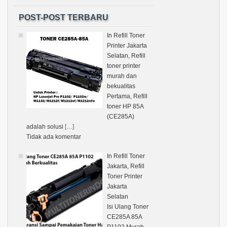
POST-POST TERBARU
In Refill Toner
Printer Jakarta
Selatan, Refill
toner printer
murah dan
bekualitas
Pertama, Refill
toner HP 85A
(CE285A)
adalah solusi
[…]
Tidak ada komentar
In Refill Toner
Jakarta, Refill
Toner Printer
Jakarta
Selatan
Isi Ulang Toner
CE285A 85A
P1102 Murah