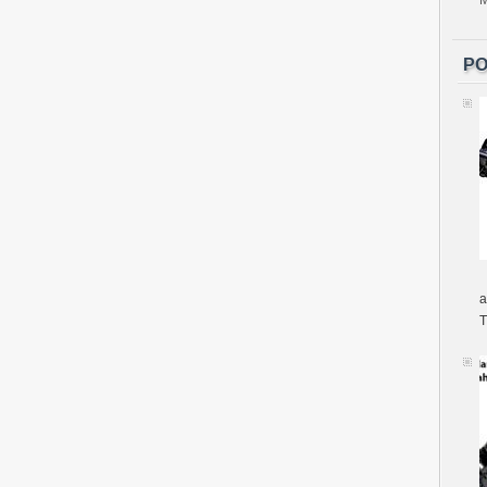
PO
a
T