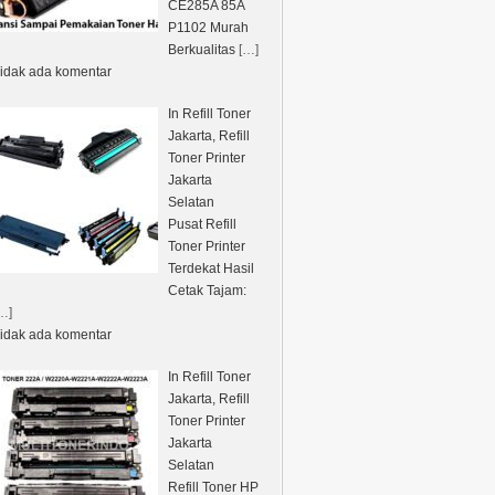
CE285A 85A
P1102 Murah
Berkualitas
[…]
idak ada komentar
In Refill Toner
Jakarta, Refill
Toner Printer
Jakarta
Selatan
Pusat Refill
Toner Printer
Terdekat Hasil
Cetak Tajam:
…]
idak ada komentar
In Refill Toner
Jakarta, Refill
Toner Printer
Jakarta
Selatan
Refill Toner HP