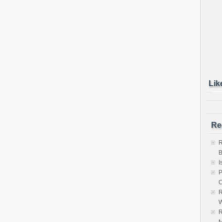
Lik
Re
R
B
I
P
C
R
W
R