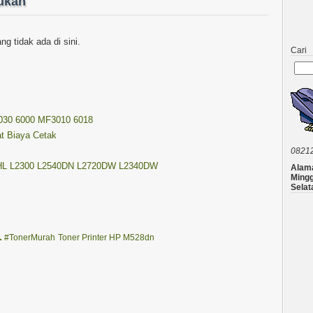
mukan
g tidak ada di sini.
Cari
 6030 6000 MF3010 6018
at Biaya Cetak
0821
her HL L2300 L2540DN L2720DW L2340DW
Alama
Mingg
Selat
a
#TonerMurah
Toner Printer HP M528dn