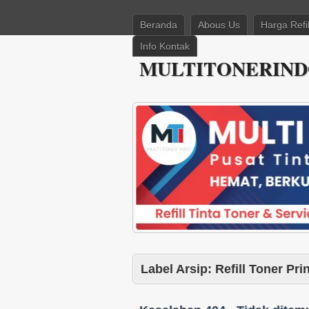
Beranda
Abous Us
Harga Refil
Info Kontak
MULTITONERINDO – 
Label Arsip:
Refill Toner Pr