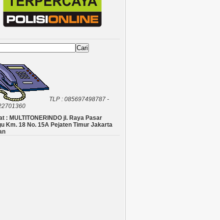
Cari
TLP : 085697498787 -
22701360
t : MULTITONERINDO jl. Raya Pasar
u Km. 18 No. 15A Pejaten Timur Jakarta
an