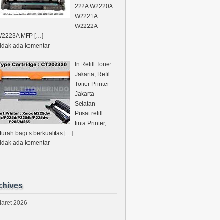
222A W2220A
W2221A
W2222A
W2223A MFP
[…]
idak ada komentar
In Refill Toner
Jakarta, Refill
Toner Printer
Jakarta
Selatan
Pusat refill
tinta Printer,
urah bagus berkualitas
[…]
idak ada komentar
chives
aret 2026