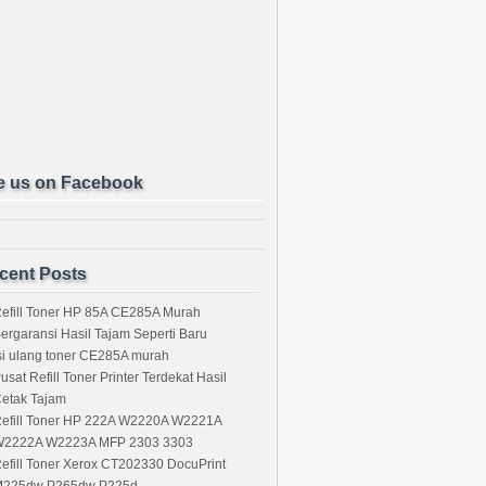
e us on Facebook
cent Posts
efill Toner HP 85A CE285A Murah
ergaransi Hasil Tajam Seperti Baru
si ulang toner CE285A murah
usat Refill Toner Printer Terdekat Hasil
etak Tajam
efill Toner HP 222A W2220A W2221A
2222A W2223A MFP 2303 3303
efill Toner Xerox CT202330 DocuPrint