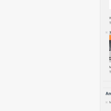
T
M
T
Ar
M