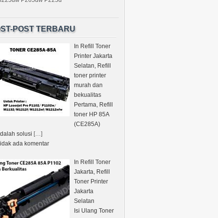
M225dw P265dw P225d
ST-POST TERBARU
In Refill Toner
Printer Jakarta
Selatan, Refill
toner printer
murah dan
bekualitas
Pertama, Refill
toner HP 85A
(CE285A)
dalah solusi
[…]
idak ada komentar
In Refill Toner
Jakarta, Refill
Toner Printer
Jakarta
Selatan
Isi Ulang Toner