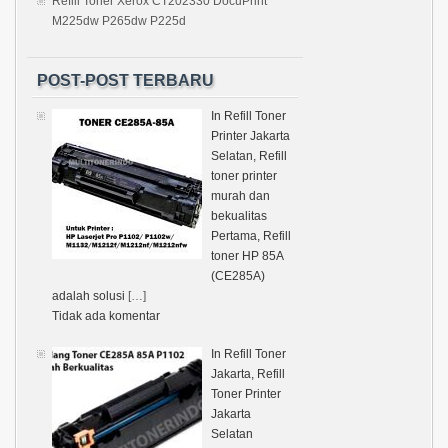
Refill Toner Xerox CT202330 DocuPrint
M225dw P265dw P225d
POST-POST TERBARU
In Refill Toner
Printer Jakarta
Selatan, Refill
toner printer
murah dan
bekualitas
Pertama, Refill
toner HP 85A
(CE285A)
adalah solusi
[…]
Tidak ada komentar
In Refill Toner
Jakarta, Refill
Toner Printer
Jakarta
Selatan