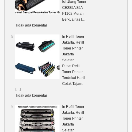
Isi Ulang Toner
CE285A 85A
P1102 Murah
Berkualitas
[…]
Tidak ada komentar
In Refill Toner
Jakarta, Refill
Toner Printer
Jakarta
Selatan
Pusat Refill
Toner Printer
Terdekat Hasil
Cetak Tajam:
[…]
Tidak ada komentar
In Refill Toner
Jakarta, Refill
Toner Printer
Jakarta
Selatan