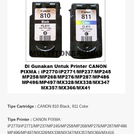
Tipe Cartridge :
CANON 810 Black, 811 Color
Tipe Printer :
CANON PIXMA :
iP2770/iP2771/MP237/MP245/MP258/MP268/MP276/MP287/MP486
MP496/MP497/MX328/MX338/MX347/MX357/MX366/MX416