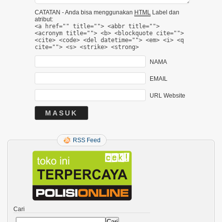
CATATAN - Anda bisa menggunakan
HTML
Label dan
atribut:
<a href="" title=""> <abbr title="">
<acronym title=""> <b> <blockquote cite="">
<cite> <code> <del datetime=""> <em> <i> <q
cite=""> <s> <strike> <strong>
NAMA
EMAIL
URL Website
RSS Feed
Cari
Cari